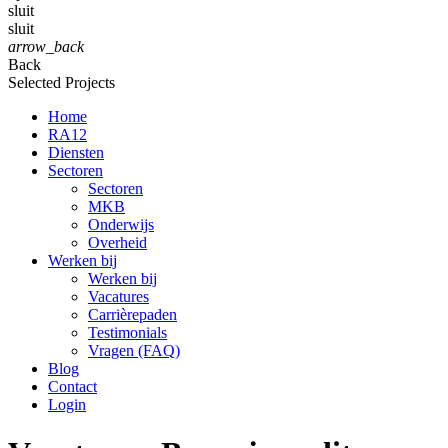
sluit
sluit
arrow_back
Back
Selected Projects
Home
RA12
Diensten
Sectoren
Sectoren
MKB
Onderwijs
Overheid
Werken bij
Werken bij
Vacatures
Carrièrepaden
Testimonials
Vragen (FAQ)
Blog
Contact
Login