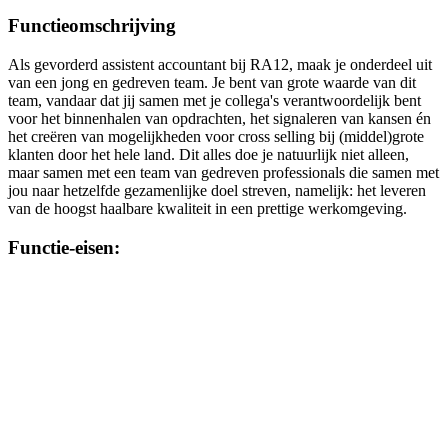
Functieomschrijving
Als gevorderd assistent accountant bij RA12, maak je onderdeel uit
van een jong en gedreven team. Je bent van grote waarde van dit
team, vandaar dat jij samen met je collega's verantwoordelijk bent
voor het binnenhalen van opdrachten, het signaleren van kansen én
het creëren van mogelijkheden voor cross selling bij (middel)grote
klanten door het hele land. Dit alles doe je natuurlijk niet alleen,
maar samen met een team van gedreven professionals die samen met
jou naar hetzelfde gezamenlijke doel streven, namelijk: het leveren
van de hoogst haalbare kwaliteit in een prettige werkomgeving.
Functie-eisen:
Je hebt een HBO opleiding Accountancy of Bedrijfseconomie
afgerond en/of studerend voor Registeraccountant met
minimaal 3 jaar relevante werkervaring bij een
accountantskantoor.
Je hebt de ambitie om door te groeien tot RA.
Je bent in staat kansen en bedreigingen te signaleren en hier
tijdig op te anticiperen.
Je hebt een kritische houding met een focus op kwaliteit.
Je bent maatschappelijk betrokken en niet bang om je mening