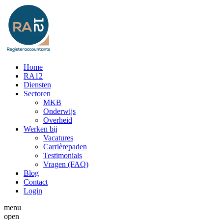
Home
RA12
Diensten
Sectoren
MKB
Onderwijs
Overheid
Werken bij
Vacatures
Carrièrepaden
Testimonials
Vragen (FAQ)
Blog
Contact
Login
menu
open