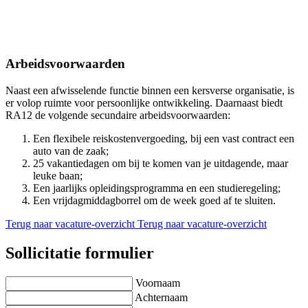
te geven.
Je staat graag in contact met de klant en bent dan ook niet
bang om mogelijke fouten te lijf te gaan.
Je bent tussen de 32 en 40 uur per week beschikbaar.
Arbeidsvoorwaarden
Naast een afwisselende functie binnen een kersverse organisatie, is
er volop ruimte voor persoonlijke ontwikkeling. Daarnaast biedt
RA12 de volgende secundaire arbeidsvoorwaarden:
Een flexibele reiskostenvergoeding, bij een vast contract een
auto van de zaak;
25 vakantiedagen om bij te komen van je uitdagende, maar
leuke baan;
Een jaarlijks opleidingsprogramma en een studieregeling;
Een vrijdagmiddagborrel om de week goed af te sluiten.
Terug naar vacature-overzicht
Terug naar vacature-overzicht
Sollicitatie formulier
Voornaam
Achternaam