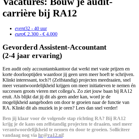
Vacatures: Bouw je audit-
carrière bij RA12
event
32 - 40 uur
euro
€ 2.300 - € 4.000
Gevorderd Assistent-Accountant
(2-4 jaar ervaring)
Een audit only accountantskantoor dat werkt met vaste prijzen en
korte doorlooptijden waardoor jij geen uren meer hoeft te schrijven.
Klinkt interessant, toch?! (Zelfstandig) projecten meedraaien, snel
meer verantwoordelijkheid krijgen om meer initiatieven te nemen én
successen groots vieren met collega's. Zo ziet jouw baan bij RA12
eruit. Als blijkt dat jij dit als geen ander kan, word je de
mogelijkheid aangeboden om door te groeien naar de functie van
RA. Klinkt dit als muziek in je oren? Lees dan snel verder!
Ben jij klaar voor de volgende stap richting RA? Bij RA12
krijg je de kans om zelfstandig projecten te draaien, snel meer
verantwoordelijkheid te nemen én door te groeien. Solliciteer
vandaag nog via
hr@ra12.nl
!