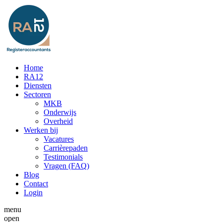
Home
RA12
Diensten
Sectoren
MKB
Onderwijs
Overheid
Werken bij
Vacatures
Carrièrepaden
Testimonials
Vragen (FAQ)
Blog
Contact
Login
menu
open