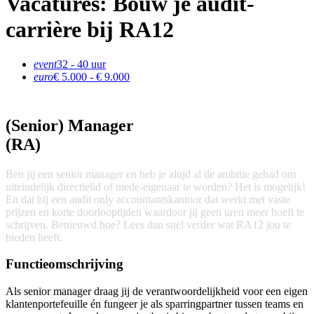
Vacatures: Bouw je audit-
carrière bij RA12
event
32 - 40 uur
euro
€ 5.000 - € 9.000
(Senior)
Manager
(RA)
Ben jij een senior manager en heb je altijd al de ambitie gehad om
uiteindelijk directielid of mede-eigenaar te worden? Het is mogelijk!
En dat bij een audit only accountantskantoor dat werkt met vaste
prijzen en korte doorlooptijden waardoor jij geen uren meer hoeft te
schrijven. Benieuwd hoe? Lees dan snel verder wat RA12 jou te
bieden heeft.
Functieomschrijving
Als senior manager draag jij de verantwoordelijkheid voor een eigen
klantenportefeuille én fungeer je als sparringpartner tussen teams en