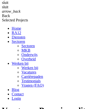
sluit
sluit
arrow_back
Back
Selected Projects
Home
RA12
Diensten
Sectoren
Sectoren
MKB
Onderwijs
Overheid
Werken bij
Werken bij
Vacatures
Carrièrepaden
Testimonials
Vragen (FAQ)
Blog
Contact
Login